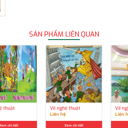
SẢN PHẨM LIÊN QUAN
uật
Vẽ nghệ thuật
Vẽ nghệ t
Liên hệ
Liên hệ
i tiết
Xem chi tiết
Xem c