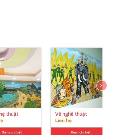
huật
Vẽ nghệ thuật
Vẽ nghệ 
Liên hệ
Liên hệ
hi tiết
Xem chi tiết
Xem