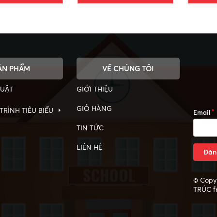
ẢN PHẨM
VỀ CHÚNG TÔI
HUẬT
GIỚI THIỆU
GIỎ HÀNG
RÌNH TIÊU BIỂU
Email
TIN TỨC
LIÊN HỆ
Đăn
© Copy 
TRÚC
f