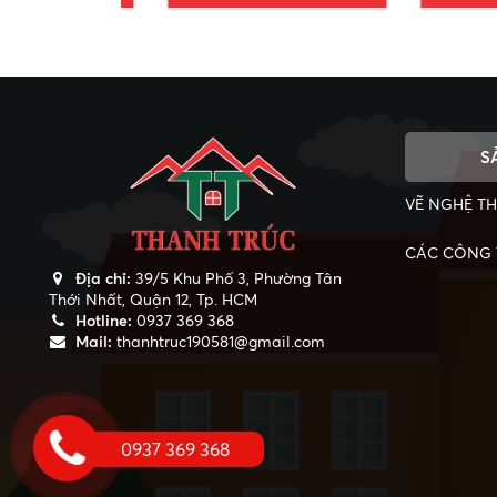
S
VẼ NGHỆ T
CÁC CÔNG T
Địa chỉ:
39/5 Khu Phố 3, Phường Tân
Thới Nhất, Quận 12, Tp. HCM
Hotline:
0937 369 368
Mail:
thanhtruc190581@gmail.com
0937 369 368