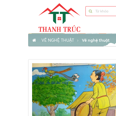
VẼ NGHỆ THUẬT
Vẽ nghệ thuật