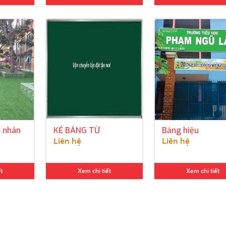
ỏ nhân
KẺ BẢNG TỪ
Bảng hiệu
Liên hệ
Liên hệ
t
Xem chi tiết
Xem chi tiết