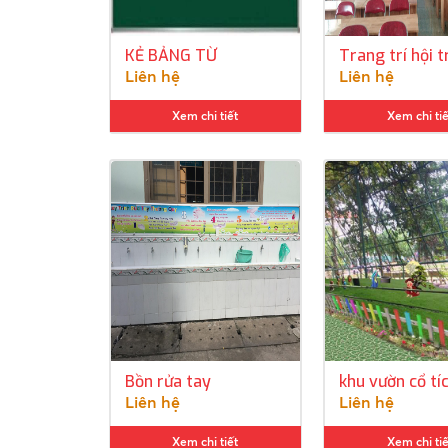
KẺ BẢNG TỪ
Trang trí hội 
Liên hệ
Liên hệ
Xem chi tiết
Xem chi tiế
Bồn rửa tay
khu vườn cổ tí
Liên hệ
Liên hệ
Xem chi tiết
Xem chi tiế