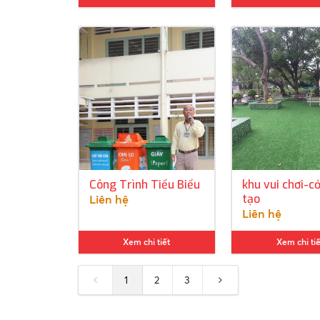
Công Trình Tiểu Biểu
khu vui chơi-c
tạo
Liên hệ
Liên hệ
Xem chi tiết
Xem chi tiế
1
2
3