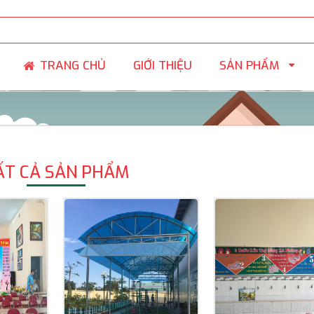
SẢN PHẨM
TRANG CHỦ
GIỚI THIỆU
ẤT CẢ SẢN PHẨM