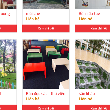
trường
mái che
Bồn rửa tay
Liên hệ
Liên hệ
t
Xem chi tiết
Xem chi tiết
ch
Bàn đọc sách thư viên
sân khấu
Liên hệ
Liên hệ
t
Xem chi tiết
Xem chi tiết