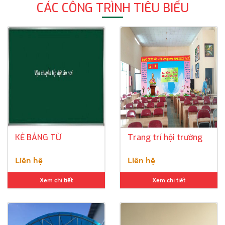
CÁC CÔNG TRÌNH TIÊU BIỂU
KẺ BẢNG TỪ
Trang trí hội trường
Liên hệ
Liên hệ
Xem chi tiết
Xem chi tiết