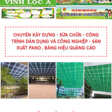
CHUYÊN XÂY DỰNG - SỬA CHỮA - CÔNG
TRÌNH DÂN DỤNG VÀ CÔNG NGHIỆP - SẢN
XUẤT PANO , BẢNG HIỆU QUẢNG CÁO