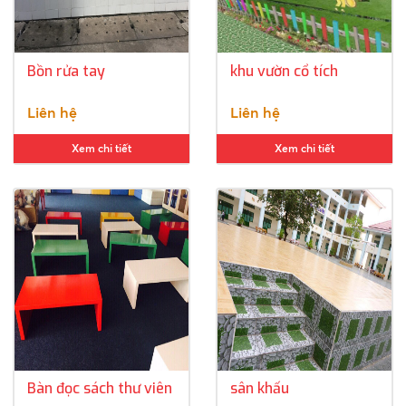
Bồn rửa tay
khu vườn cổ tích
Liên hệ
Liên hệ
Xem chi tiết
Xem chi tiết
Bàn đọc sách thư viên
sân khấu