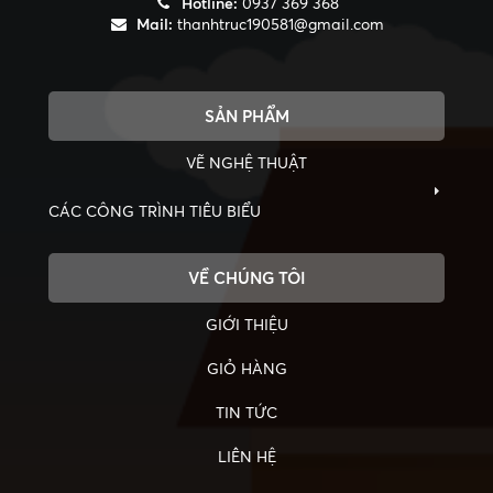
Hotline:
0937 369 368
Mail:
thanhtruc190581@gmail.com
SẢN PHẨM
VẼ NGHỆ THUẬT
CÁC CÔNG TRÌNH TIÊU BIỂU
VỀ CHÚNG TÔI
GIỚI THIỆU
GIỎ HÀNG
TIN TỨC
LIÊN HỆ