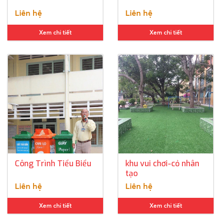
Liên hệ
Liên hệ
Xem chi tiết
Xem chi tiết
Công Trình Tiểu Biểu
khu vui chơi-cỏ nhân
tạo
Liên hệ
Liên hệ
Xem chi tiết
Xem chi tiết