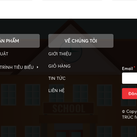
ẢN PHẨM
VỀ CHÚNG TÔI
HUẬT
GIỚI THIỆU
GIỎ HÀNG
RÌNH TIÊU BIỂU
Email
TIN TỨC
LIÊN HỆ
Đăn
© Copy 
TRÚC
f