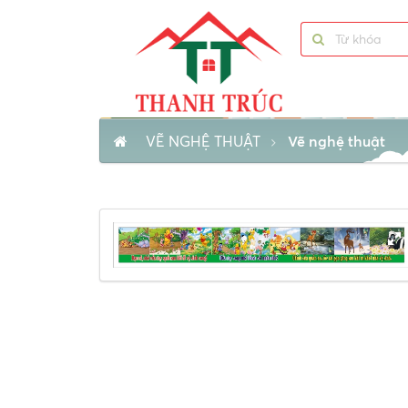
VẼ NGHỆ THUẬT
Vẽ nghệ thuật