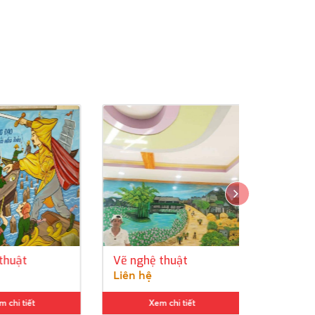
huật
Vẽ nghệ thuật
Vẽ nghệ 
Liên hệ
Liên hệ
hi tiết
Xem chi tiết
Xem