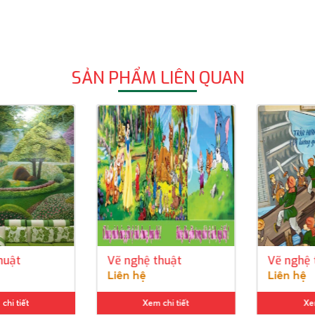
SẢN PHẨM LIÊN QUAN
uật
Vẽ nghệ thuật
Vẽ nghệ t
Liên hệ
Liên hệ
i tiết
Xem chi tiết
Xem c