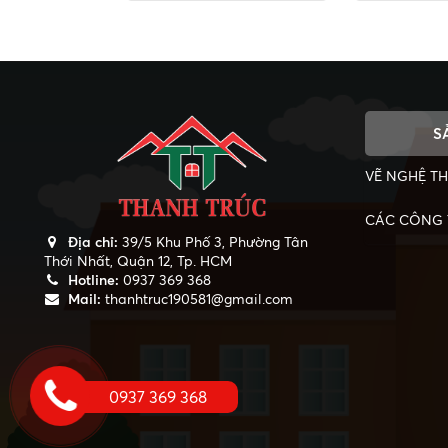
S
VẼ NGHỆ T
CÁC CÔNG T
Địa chỉ:
39/5 Khu Phố 3, Phường Tân
Thới Nhất, Quận 12, Tp. HCM
Hotline:
0937 369 368
Mail:
thanhtruc190581@gmail.com
0937 369 368